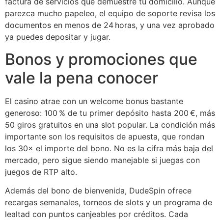
factura de servicios que demuestre tu domicilio. Aunque
parezca mucho papeleo, el equipo de soporte revisa los
documentos en menos de 24 horas, y una vez aprobado
ya puedes depositar y jugar.
Bonos y promociones que
vale la pena conocer
El casino atrae con un welcome bonus bastante
generoso: 100 % de tu primer depósito hasta 200 €, más
50 giros gratuitos en una slot popular. La condición más
importante son los requisitos de apuesta, que rondan
los 30× el importe del bono. No es la cifra más baja del
mercado, pero sigue siendo manejable si juegas con
juegos de RTP alto.
Además del bono de bienvenida, DudeSpin ofrece
recargas semanales, torneos de slots y un programa de
lealtad con puntos canjeables por créditos. Cada