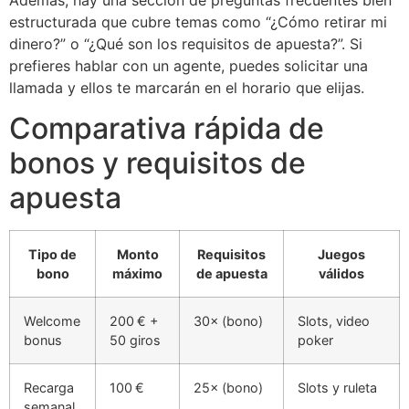
estructurada que cubre temas como “¿Cómo retirar mi
dinero?” o “¿Qué son los requisitos de apuesta?”. Si
prefieres hablar con un agente, puedes solicitar una
llamada y ellos te marcarán en el horario que elijas.
Comparativa rápida de
bonos y requisitos de
apuesta
Tipo de
Monto
Requisitos
Juegos
bono
máximo
de apuesta
válidos
Welcome
200 € +
30× (bono)
Slots, video
bonus
50 giros
poker
Recarga
100 €
25× (bono)
Slots y ruleta
semanal