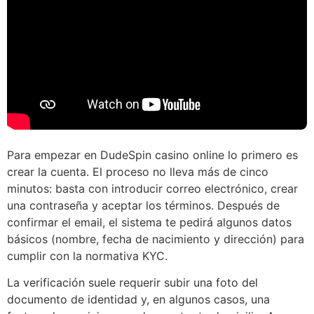
Para empezar en DudeSpin casino online lo primero es
crear la cuenta. El proceso no lleva más de cinco
minutos: basta con introducir correo electrónico, crear
una contraseña y aceptar los términos. Después de
confirmar el email, el sistema te pedirá algunos datos
básicos (nombre, fecha de nacimiento y dirección) para
cumplir con la normativa KYC.
La verificación suele requerir subir una foto del
documento de identidad y, en algunos casos, una