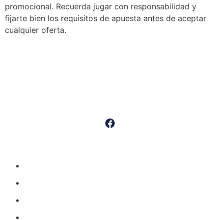
promocional. Recuerda jugar con responsabilidad y
fijarte bien los requisitos de apuesta antes de aceptar
cualquier oferta.
Dr. Michael Sumko is a distinguished board-certified orthopedic
surgeon specializing in outpatient minimally invasive, “muscle-
sparing” techniques for knee and hip replacements.
Quick Links
Home
Procedures
Meet Dr. Sumko
Testimonials