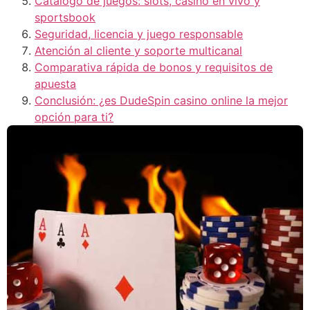
Catálogo de juegos: slots, casino en vivo y
sportsbook
Seguridad, licencia y juego responsable
Atención al cliente y soporte multicanal
Comparativa rápida de bonos y requisitos de
apuesta
Conclusión: ¿es DudeSpin casino online la mejor
opción para ti?