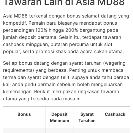
Tawaran Lain di Asia MD88
Asia MD88 terkenal dengan bonus selamat datang yang
kompetitif. Pemain baru biasanya mendapat bonus
perbandingan 100% hingga 200% bergantung pada
jumlah deposit pertama. Selain itu, terdapat tawaran
cashback mingguan, putaran percuma untuk slot
popular, serta promosi khas pada acara sukan utama.
Setiap bonus datang dengan syarat taruhan (wagering
requirements) yang berbeza. Penting untuk membaca
terma dan syarat dengan teliti supaya anda tahu berapa
kali anda perlu bermain sebelum boleh mengeluarkan
kemenangan. Berikut merupakan ringkasan tawaran
utama yang tersedia pada masa ini.
Bonus
Deposit
Syarat
Cashback
Minimum
Taruhan