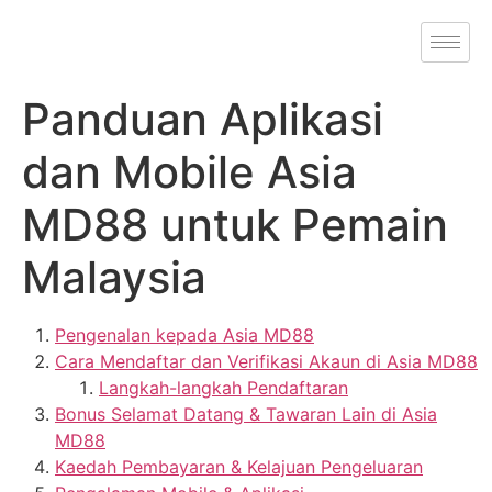
Panduan Aplikasi
dan Mobile Asia
MD88 untuk Pemain
Malaysia
Pengenalan kepada Asia MD88
Cara Mendaftar dan Verifikasi Akaun di Asia MD88
Langkah-langkah Pendaftaran
Bonus Selamat Datang & Tawaran Lain di Asia
MD88
Kaedah Pembayaran & Kelajuan Pengeluaran