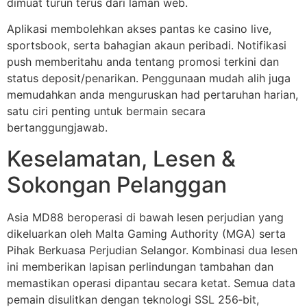
dimuat turun terus dari laman web.
Aplikasi membolehkan akses pantas ke casino live,
sportsbook, serta bahagian akaun peribadi. Notifikasi
push memberitahu anda tentang promosi terkini dan
status deposit/penarikan. Penggunaan mudah alih juga
memudahkan anda menguruskan had pertaruhan harian,
satu ciri penting untuk bermain secara
bertanggungjawab.
Keselamatan, Lesen &
Sokongan Pelanggan
Asia MD88 beroperasi di bawah lesen perjudian yang
dikeluarkan oleh Malta Gaming Authority (MGA) serta
Pihak Berkuasa Perjudian Selangor. Kombinasi dua lesen
ini memberikan lapisan perlindungan tambahan dan
memastikan operasi dipantau secara ketat. Semua data
pemain disulitkan dengan teknologi SSL 256‑bit,