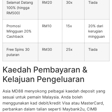
Selamat Datang
RM20
30x
Tiada
100% (hingga
RM500)
Promosi
RM10
15x
20% dari
Mingguan 20%
kerugian
Cashback
mingguan
Free Spins 30
RM30
25x
Tiada
putaran
Kaedah Pembayaran &
Kelajuan Pengeluaran
Asia MD88 menyokong pelbagai kaedah deposit yang
sesuai untuk pemain Malaysia. Anda boleh
menggunakan kad debit/kredit Visa atau MasterCard,
perbankan dalam talian seperti Maybank2u, CIMB