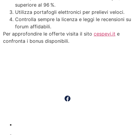
superiore al 96 %.
Utilizza portafogli elettronici per prelievi veloci.
Controlla sempre la licenza e leggi le recensioni su
forum affidabili.
Per approfondire le offerte visita il sito
cespevi.it
e
confronta i bonus disponibili.
Dr. Michael Sumko is a distinguished board-certified orthopedic
surgeon specializing in outpatient minimally invasive, “muscle-
sparing” techniques for knee and hip replacements.
Quick Links
Home