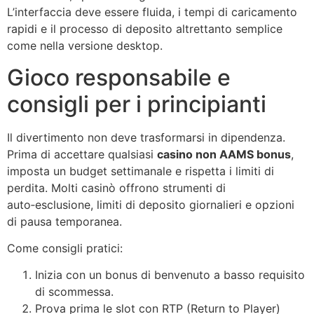
L’interfaccia deve essere fluida, i tempi di caricamento
rapidi e il processo di deposito altrettanto semplice
come nella versione desktop.
Gioco responsabile e
consigli per i principianti
Il divertimento non deve trasformarsi in dipendenza.
Prima di accettare qualsiasi
casino non AAMS bonus
,
imposta un budget settimanale e rispetta i limiti di
perdita. Molti casinò offrono strumenti di
auto‑esclusione, limiti di deposito giornalieri e opzioni
di pausa temporanea.
Come consigli pratici:
Inizia con un bonus di benvenuto a basso requisito
di scommessa.
Prova prima le slot con RTP (Return to Player)