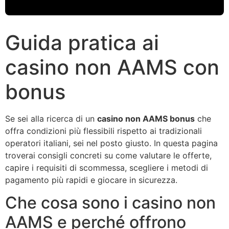
Guida pratica ai
casino non AAMS con
bonus
Se sei alla ricerca di un
casino non AAMS bonus
che
offra condizioni più flessibili rispetto ai tradizionali
operatori italiani, sei nel posto giusto. In questa pagina
troverai consigli concreti su come valutare le offerte,
capire i requisiti di scommessa, scegliere i metodi di
pagamento più rapidi e giocare in sicurezza.
Che cosa sono i casino non
AAMS e perché offrono