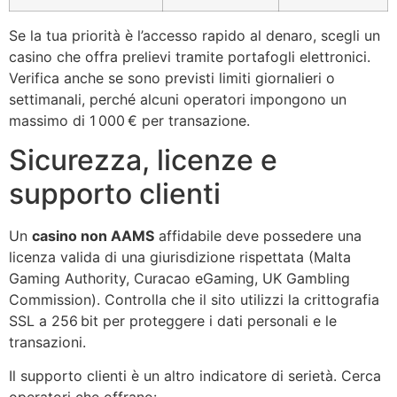
Se la tua priorità è l’accesso rapido al denaro, scegli un
casino che offra prelievi tramite portafogli elettronici.
Verifica anche se sono previsti limiti giornalieri o
settimanali, perché alcuni operatori impongono un
massimo di 1 000 € per transazione.
Sicurezza, licenze e
supporto clienti
Un
casino non AAMS
affidabile deve possedere una
licenza valida di una giurisdizione rispettata (Malta
Gaming Authority, Curacao eGaming, UK Gambling
Commission). Controlla che il sito utilizzi la crittografia
SSL a 256 bit per proteggere i dati personali e le
transazioni.
Il supporto clienti è un altro indicatore di serietà. Cerca