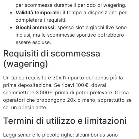
per scommessa durante il periodo di wagering.
Validità temporale:
il tempo a disposizione per
completare i requisiti.
Giochi ammessi:
spesso slot e giochi live sono
inclusi, ma le scommesse sportive potrebbero
essere escluse.
Requisiti di scommessa
(wagering)
Un tipico requisito è 30x l’importo del bonus più la
prima depositazione. Se ricevi 100 €, dovrai
scommettere 3 000 € prima di poter prelevare. Cerca
operatori che propongono 20x o meno, soprattutto se
sei un principiante.
Termini di utilizzo e limitazioni
Leggi sempre le piccole righe: alcuni bonus sono