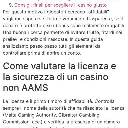
Consigli finali per scegliere il casino giusto
Per questo motivo i giocatori cercano “affidabili”:
vogliono sapere se il sito è veramente trasparente, se il
denaro è protetto e se i bonus sono realmente erogabili.
Una buona ricerca permette di evitare truffe, ritardi nei
prelievi e condizioni nascoste. In questa guida
analizziamo passo passo tutti gli elementi da
controllare prima di aprire un conto.
Come valutare la licenza e
la sicurezza di un casino
non AAMS
La licenza è il primo timbro di affidabilità. Controlla
sempre il nome della autorità che ha rilasciato la licenza
(Malta Gaming Authority, Gibraltar Gambling
Commission, ecc.) e verifica la presenza di un numero