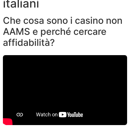
italiani
Che cosa sono i casino non
AAMS e perché cercare
affidabilità?