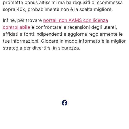
promette bonus altissimi ma ha requisiti di scommessa
sopra 40x, probabilmente non è la scelta migliore.
Infine, per trovare
portali non AAMS con licenza
controllabile
e confrontare le recensioni degli utenti,
affidati a fonti indipendenti e aggiorna regolarmente le
tue informazioni. Giocare in modo informato è la miglior
strategia per divertirsi in sicurezza.
Dr. Michael Sumko is a distinguished board-certified orthopedic
surgeon specializing in outpatient minimally invasive, “muscle-
sparing” techniques for knee and hip replacements.
Quick Links
Home