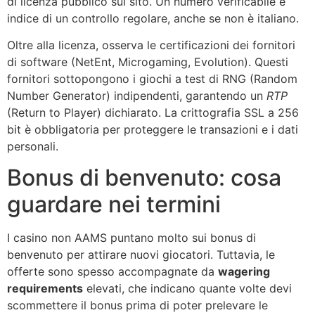
di licenza pubblico sul sito. Un numero verificabile è
indice di un controllo regolare, anche se non è italiano.
Oltre alla licenza, osserva le certificazioni dei fornitori
di software (NetEnt, Microgaming, Evolution). Questi
fornitori sottopongono i giochi a test di RNG (Random
Number Generator) indipendenti, garantendo un
RTP
(Return to Player) dichiarato. La crittografia SSL a 256
bit è obbligatoria per proteggere le transazioni e i dati
personali.
Bonus di benvenuto: cosa
guardare nei termini
I casino non AAMS puntano molto sui bonus di
benvenuto per attirare nuovi giocatori. Tuttavia, le
offerte sono spesso accompagnate da
wagering
requirements
elevati, che indicano quante volte devi
scommettere il bonus prima di poter prelevare le