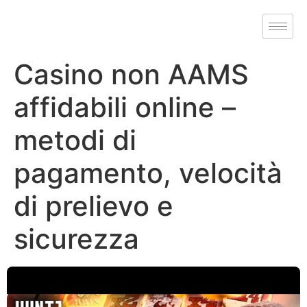
Casino non AAMS
affidabili online –
metodi di
pagamento, velocità
di prelievo e
sicurezza