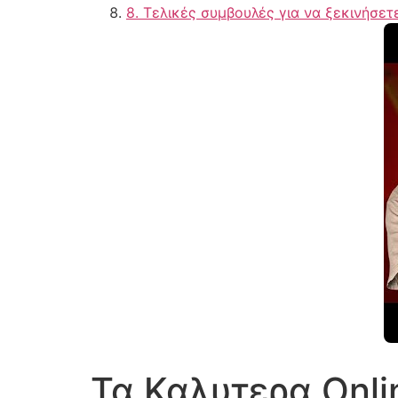
8. Τελικές συμβουλές για να ξεκινήσετ
Τα Καλυτερα Onli