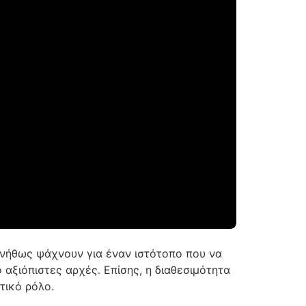
συνήθως ψάχνουν για έναν ιστότοπο που να
αξιόπιστες αρχές. Επίσης, η διαθεσιμότητα
τικό ρόλο.