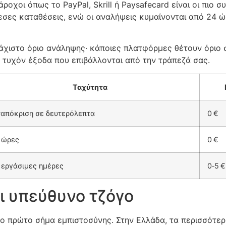
άροχοι όπως το PayPal, Skrill ή Paysafecard είναι οι πιο 
σες καταθέσεις, ενώ οι αναλήψεις κυμαίνονται από 24 ώ
άχιστο όριο ανάληψης· κάποιες πλατφόρμες θέτουν όριο σ
 τυχόν έξοδα που επιβάλλονται από την τράπεζά σας.
Ταχύτητα
ταπόκριση σε δευτερόλεπτα
0 €
 ώρες
0 €
 εργάσιμες ημέρες
0‑5 €
αι υπεύθυνο τζόγο
 το πρώτο σήμα εμπιστοσύνης. Στην Ελλάδα, τα περισσότε