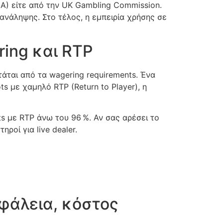
GA) είτε από την UK Gambling Commission.
 ανάληψης. Στο τέλος, η εμπειρία χρήσης σε
ring και RTP
άται από τα wagering requirements. Ένα
s με χαμηλό RTP (Return to Player), η
s με RTP άνω του 96 %. Αν σας αρέσει το
ηροί για live dealer.
σφάλεια, κόστος