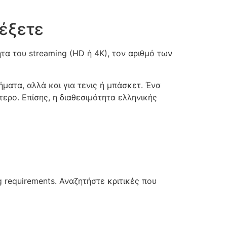
σέξετε
ητα του streaming (HD ή 4K), τον αριθμό των
ήματα, αλλά και για τενις ή μπάσκετ. Ένα
τερο. Επίσης, η διαθεσιμότητα ελληνικής
g requirements. Αναζητήστε κριτικές που