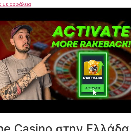
ε με ασφάλεια
ne Casino στην Ελλάδα