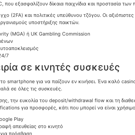
GC, που εξασφαλίζουν δίκαια παιχνίδια και προστασία τω
εγχο (2FA) και πολιτικές υπεύθυνου τζόγου. Οι αξιόπιστ
οργανισμούς υποστήριξης παικτών.
hority (MGA) ή UK Gambling Commission
μένων
 αυτοαποκλεισμός
24/7
ειρία σε κινητές συσκευές
το smartphone για να παίζουν εν κινήσει. Ένα καλό casino
μαλά σε όλες τις συσκευές.
, την ευκολία του deposit/withdrawal flow και τη διαθεσι
ications για προσφορές, κάτι που μπορεί να είναι χρήσιμο
oogle Play
ραφή απευθείας στο κινητό
 για πρόσβαση