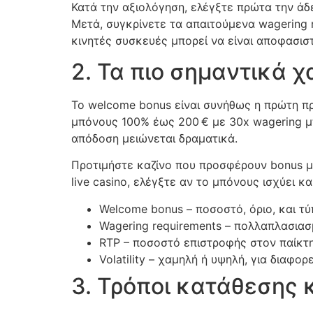
Κατά την αξιολόγηση, ελέγξτε πρώτα την άδε
Μετά, συγκρίνετε τα απαιτούμενα wagering r
κινητές συσκευές μπορεί να είναι αποφασιστ
2. Τα πιο σημαντικά χ
Το welcome bonus είναι συνήθως η πρώτη πρ
μπόνους 100% έως 200 € με 30x wagering μπο
απόδοση μειώνεται δραματικά.
Προτιμήστε καζίνο που προσφέρουν bonus με
live casino, ελέγξτε αν το μπόνους ισχύει και
Welcome bonus – ποσοστό, όριο, και τύ
Wagering requirements – πολλαπλασιασ
RTP – ποσοστό επιστροφής στον παίκτ
Volatility – χαμηλή ή υψηλή, για διαφορ
3. Τρόποι κατάθεσης 