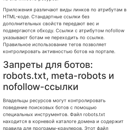
Приложения различают виды линков по атрибутам в
HTML-коде. Стандартные ссылки без
дополнительных свойств передают вес и
подвергаются обходу. Ссылки с атрибутом nofollow
указывают ботам не переходить по ссылке.
Правильное использование тегов позволяет
контролировать активностью ботов на портале.
Запреты для ботов:
robots.txt, meta-robots и
nofollow-ссылки
Владельцы ресурсов могут контролировать
поведение поисковых ботов с помощью
специальных инструментов. Файл robots.txt
находится в корневой каталоге домена и содержит
правила для программ-краулеров. Этот файл