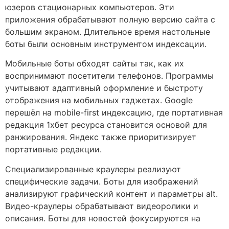
юзеров стационарных компьютеров. Эти
приложения обрабатывают полную версию сайта с
большим экраном. Длительное время настольные
боты были основным инструментом индексации.
Мобильные боты обходят сайты так, как их
воспринимают посетители телефонов. Программы
учитывают адаптивный оформление и быстроту
отображения на мобильных гаджетах. Google
перешёл на mobile-first индексацию, где портативная
редакция 1хбет ресурса становится основой для
ранжирования. Яндекс также приоритизирует
портативные редакции.
Специализированные краулеры реализуют
специфические задачи. Боты для изображений
анализируют графический контент и параметры alt.
Видео-краулеры обрабатывают видеоролики и
описания. Боты для новостей фокусируются на