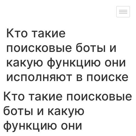
Кто такие
поисковые боты и
какую функцию они
исполняют в поиске
Кто такие поисковые
боты и какую
функцию они