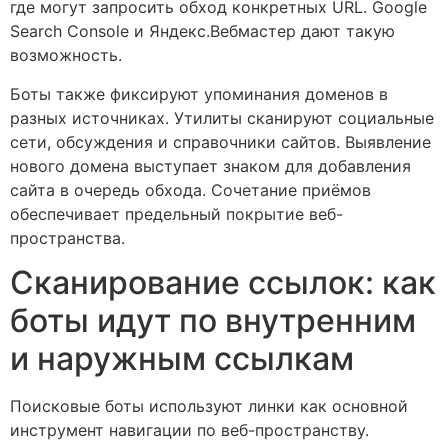
где могут запросить обход конкретных URL. Google
Search Console и Яндекс.Вебмастер дают такую
возможность.
Боты также фиксируют упоминания доменов в
разных источниках. Утилиты сканируют социальные
сети, обсуждения и справочники сайтов. Выявление
нового домена выступает знаком для добавления
сайта в очередь обхода. Сочетание приёмов
обеспечивает предельный покрытие веб-
пространства.
Сканирование ссылок: как
боты идут по внутренним
и наружным ссылкам
Поисковые боты используют линки как основной
инструмент навигации по веб-пространству.