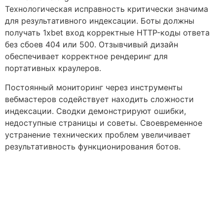
Технологическая исправность критически значима
для результативного индексации. Боты должны
получать 1xbet вход корректные HTTP-коды ответа
без сбоев 404 или 500. Отзывчивый дизайн
обеспечивает корректное рендеринг для
портативных краулеров.
Постоянный мониторинг через инструменты
вебмастеров содействует находить сложности
индексации. Сводки демонстрируют ошибки,
недоступные страницы и советы. Своевременное
устранение технических проблем увеличивает
результативность функционирования ботов.
Dr. Michael Sumko is a distinguished board-certified orthopedic
surgeon specializing in outpatient minimally invasive, “muscle-
sparing” techniques for knee and hip replacements.