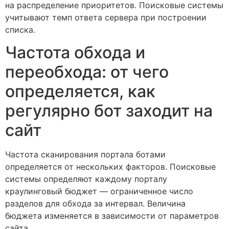
на распределение приоритетов. Поисковые системы
учитывают темп ответа сервера при построении
списка.
Частота обхода и
переобхода: от чего
определяется, как
регулярно бот заходит на
сайт
Частота сканирования портала ботами
определяется от нескольких факторов. Поисковые
системы определяют каждому порталу
краулинговый бюджет — ограниченное число
разделов для обхода за интервал. Величина
бюджета изменяется в зависимости от параметров
сайта.