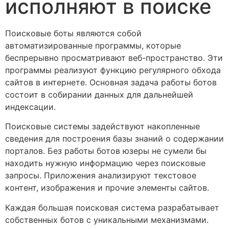
исполняют в поиске
Поисковые боты являются собой
автоматизированные программы, которые
беспрерывно просматривают веб-пространство. Эти
программы реализуют функцию регулярного обхода
сайтов в интернете. Основная задача работы ботов
состоит в собирании данных для дальнейшей
индексации.
Поисковые системы задействуют накопленные
сведения для построения базы знаний о содержании
порталов. Без работы ботов юзеры не сумели бы
находить нужную информацию через поисковые
запросы. Приложения анализируют текстовое
контент, изображения и прочие элементы сайтов.
Каждая большая поисковая система разрабатывает
собственных ботов с уникальными механизмами.