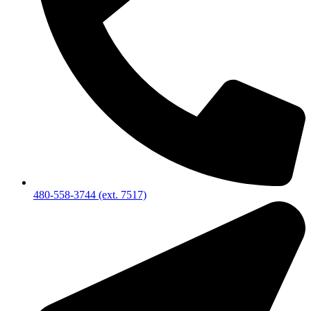
480-558-3744 (ext. 7517)