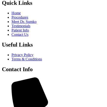
Quick Links
Home
Procedures
Meet Dr. Sumko
Testimonials
Patient Info
Contact Us
Useful Links
Privacy Policy
Terms & Conditions
Contact Info