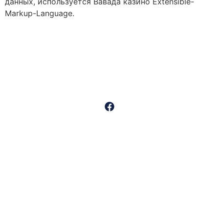
данных, используется Вавада казино Extensible-
Markup-Language.
Dr. Michael Sumko is a distinguished board-certified orthopedic
surgeon specializing in outpatient minimally invasive, “muscle-
sparing” techniques for knee and hip replacements.
Quick Links
Home
Procedures
Meet Dr. Sumko
Testimonials
Patient Info