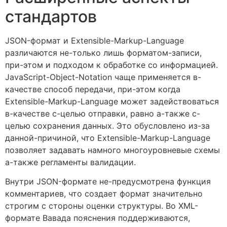
стандартов
JSON-формат и Extensible-Markup-Language
различаются не-только лишь форматом-записи,
при-этом и подходом к обработке со информацией.
JavaScript-Object-Notation чаще применяется в-
качестве способ передачи, при-этом когда
Extensible-Markup-Language может задействоваться
в-качестве с-целью отправки, равно а-также с-
целью сохранения данных. Это обусловлено из-за
данной-причиной, что Extensible-Markup-Language
позволяет задавать намного многоуровневые схемы
а-также регламенты валидации.
Внутри JSON-формате не-предусмотрена функция
комментариев, что создает формат значительно
строгим с стороны оценки структуры. Во XML-
формате Вавада пояснения поддерживаются,