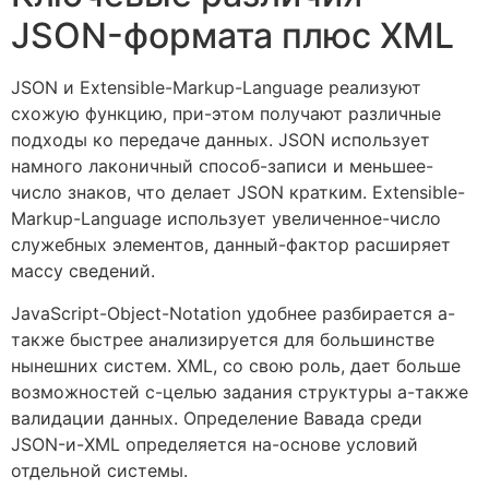
JSON-формата плюс XML
JSON и Extensible-Markup-Language реализуют
схожую функцию, при-этом получают различные
подходы ко передаче данных. JSON использует
намного лаконичный способ-записи и меньшее-
число знаков, что делает JSON кратким. Extensible-
Markup-Language использует увеличенное-число
служебных элементов, данный-фактор расширяет
массу сведений.
JavaScript-Object-Notation удобнее разбирается а-
также быстрее анализируется для большинстве
нынешних систем. XML, со свою роль, дает больше
возможностей с-целью задания структуры а-также
валидации данных. Определение Вавада среди
JSON-и-XML определяется на-основе условий
отдельной системы.