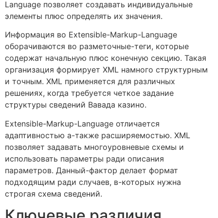
Language позволяет создавать индивидуальные
элементы плюс определять их значения.
Информация во Extensible-Markup-Language
оборачиваются во разметочные-теги, которые
содержат начальную плюс конечную секцию. Такая
организация формирует XML намного структурным
и точным. XML применяется для различных
решениях, когда требуется четкое задание
структуры сведений Вавада казино.
Extensible-Markup-Language отличается
адаптивностью а-также расширяемостью. XML
позволяет задавать многоуровневые схемы и
использовать параметры ради описания
параметров. Данный-фактор делает формат
подходящим ради случаев, в-которых нужна
строгая схема сведений.
Ключевые различия