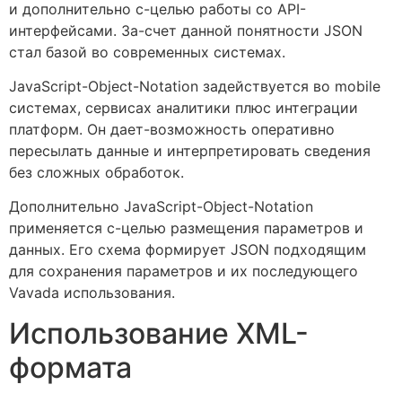
и дополнительно с-целью работы со API-
интерфейсами. За-счет данной понятности JSON
стал базой во современных системах.
JavaScript-Object-Notation задействуется во mobile
системах, сервисах аналитики плюс интеграции
платформ. Он дает-возможность оперативно
пересылать данные и интерпретировать сведения
без сложных обработок.
Дополнительно JavaScript-Object-Notation
применяется с-целью размещения параметров и
данных. Его схема формирует JSON подходящим
для сохранения параметров и их последующего
Vavada использования.
Использование XML-
формата