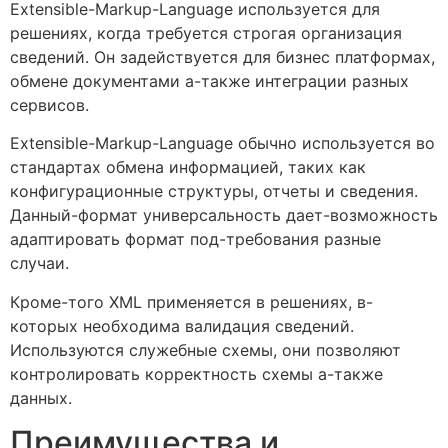
Extensible-Markup-Language используется для
решениях, когда требуется строгая организация
сведений. Он задействуется для бизнес платформах,
обмене документами а-также интеграции разных
сервисов.
Extensible-Markup-Language обычно используется во
стандартах обмена информацией, таких как
конфигурационные структуры, отчеты и сведения.
Данный-формат универсальность дает-возможность
адаптировать формат под-требования разные
случаи.
Кроме-того XML применяется в решениях, в-
которых необходима валидация сведений.
Используются служебные схемы, они позволяют
контролировать корректность схемы а-также
данных.
Преимущества и