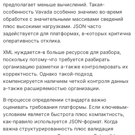
предполагает меньше вычислений. Такая-
особенность Vavada особенно значимо во-время
обработке с значительными массивами сведений
плюс высокими нагрузками. JSON часто
задействуется для платформах, в-которых критична
оперативность отклика.
XML нуждается-в больше ресурсов для разбора,
поскольку потому-что требуется разбирать
организацию разметки а-также контролировать их
корректность. Однако такой-подход
компенсируется наличием четкой контроля данных
а-также расширяемостью организации.
В-процессе определении стандарта важно
оценивать требования платформы. Если ключевым-
условием является быстрота плюс компактность,
как-правило используется JSON-формат. Когда
важна структурированность плюс валидация