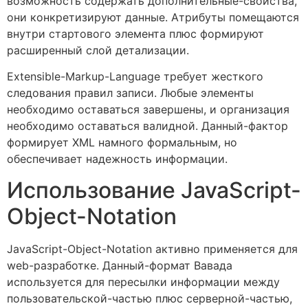
возможность содержать дополнительные-свойства,
они конкретизируют данные. Атрибуты помещаются
внутри стартового элемента плюс формируют
расширенный слой детализации.
Extensible-Markup-Language требует жесткого
следования правил записи. Любые элементы
необходимо оставаться завершены, и организация
необходимо оставаться валидной. Данный-фактор
формирует XML намного формальным, но
обеспечивает надежность информации.
Использование JavaScript-
Object-Notation
JavaScript-Object-Notation активно применяется для
web-разработке. Данный-формат Вавада
используется для пересылки информации между
пользовательской-частью плюс серверной-частью,