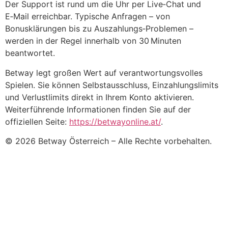
Der Support ist rund um die Uhr per Live‑Chat und
E‑Mail erreichbar. Typische Anfragen – von
Bonusklärungen bis zu Auszahlungs‑Problemen –
werden in der Regel innerhalb von 30 Minuten
beantwortet.
Betway legt großen Wert auf verantwortungsvolles
Spielen. Sie können Selbstausschluss, Einzahlungslimits
und Verlustlimits direkt in Ihrem Konto aktivieren.
Weiterführende Informationen finden Sie auf der
offiziellen Seite:
https://betwayonline.at/
.
© 2026 Betway Österreich – Alle Rechte vorbehalten.
Dr. Michael Sumko is a distinguished board-certified orthopedic
surgeon specializing in outpatient minimally invasive, “muscle-
sparing” techniques for knee and hip replacements.