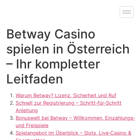
Betway Casino
spielen in Österreich
– Ihr kompletter
Leitfaden
Warum Betway? Lizenz, Sicherheit und Ruf
Schnell zur Registrierung – Schritt‑für‑Schritt
Anleitung
Bonuswelt bei Betway – Willkommen, Einzahlungs‑
und Freispiele
Spielangebot im Überblick – Slots, Live‑Casino &