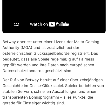
Betway operiert unter einer Lizenz der Malta Gaming
Authority (MGA) und ist zusätzlich bei der
österreichischen Glücksspielbehörde registriert. Das
bedeutet, dass alle Spiele regelmäßig auf Fairness
geprüft werden und Ihre Daten nach europäischen
Datenschutzstandards geschützt sind.
Der Ruf von Betway beruht auf einer über zehnjährigen
Geschichte im Online‑Glücksspiel. Spieler berichten von
stabilen Servern, schnellen Auszahlungen und einem
transparenten Bonusprogramm – alles Punkte, die
gerade für Einsteiger wichtig sind.