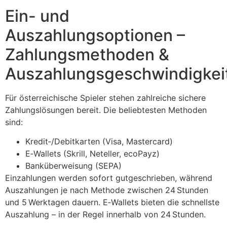
Ein- und
Auszahlungsoptionen –
Zahlungsmethoden &
Auszahlungsgeschwindigkei
Für österreichische Spieler stehen zahlreiche sichere
Zahlungslösungen bereit. Die beliebtesten Methoden
sind:
Kredit‑/Debitkarten (Visa, Mastercard)
E‑Wallets (Skrill, Neteller, ecoPayz)
Banküberweisung (SEPA)
Einzahlungen werden sofort gutgeschrieben, während
Auszahlungen je nach Methode zwischen 24 Stunden
und 5 Werktagen dauern. E‑Wallets bieten die schnellste
Auszahlung – in der Regel innerhalb von 24 Stunden.