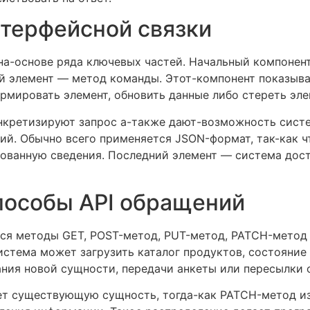
нтерфейсной связки
а-основе ряда ключевых частей. Начальный компонент 
й элемент — метод команды. Этот-компонент показыва
ормировать элемент, обновить данные либо стереть эле
кретизируют запрос а-также дают-возможность систе
ий. Обычно всего применяется JSON-формат, так-как 
ованную сведения. Последний элемент — система дост
пособы API обращений
тся методы GET, POST-метод, PUT-метод, PATCH-метод
истема может загрузить каталог продуктов, состояние
ия новой сущности, передачи анкеты или пересылки о
т существующую сущность, тогда-как PATCH-метод из