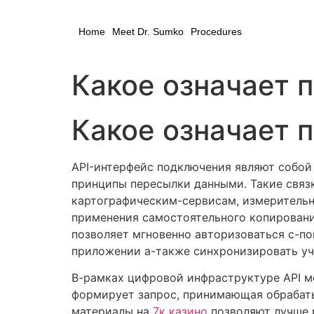
Home
Meet Dr. Sumko
Procedures
Какое означает 
Какое означает 
API-интерфейс подключения являют собо
принципы пересылки данными. Такие связ
картографическим-сервисам, измерительн
применения самостоятельного копирования
позволяет мгновенно авторизоваться с-по
приложении а-также синхронизировать уч
В-рамках цифровой инфраструктуре API 
формирует запрос, принимающая обрабаты
материалы на
7к казино
позволяют лучше 