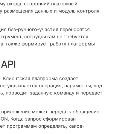
му входа, сторонний платежный
бу размещения данных и модуль контроля
ия без-ручного-участия переносятся
струмент, сотрудникам не требуется
х а-также формирует работу платформы
 API
. Клиентская платформа создает
но указывается операция, параметры, код
ь, проводит заданную команду и передает
м, приложение может передать обращение
SON. Когда запрос сформирован
ет программам определять, какое-