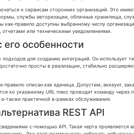
ючаться к сервисам сторонних организаций. Это имею
тформы, службы авторизации, облачные хранилища, сл
ы как-правило доступны выбранному числу организаци
, отчетами или техническими уведомлениями.
с его особенности
х подходов для созданию интеграций. Он использует т
 достаточно просты в реализации, стабильно расширя
к-правило описан как единица. Допустим, аккаунт, зак
ется ко указанному URL плюс проводит команду через
 а-также практичной в-рамках обслуживания.
альтернатива REST API
сведениями с-помощью API. Такая черта проявляется 
 загрузить. Это дает-возможность избежать избыточны