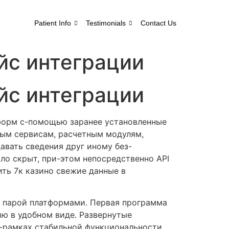
Patient Info
Testimonials
Contact Us
йс интеграции
йс интеграции
форм с-помощью заранее установленные
ным сервисам, расчетным модулям,
вать сведения друг иному без-
ло скрыт, при-этом непосредственно API
ить 7к казино свежие данные в
 парой платформами. Первая программа
ю в удобном виде. Развернутые
в-рамках стабильной функциональности