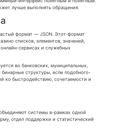
раммный-интерфейс понятным и понятным.
может лучше выполнять обращения.
са
частый формат — JSON. Этот-формат
азино списков, элементов, значений,
 онлайн-сервисах и служебных
уется во банковских, муниципальных,
и бинарные структуры, если подобного-
ий ко быстродействию, сочетаемости и
 объединяют системы в-рамках одной
рму, отдел поддержки и статистический