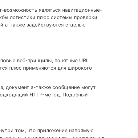
т-возможность являться навигационные-
ужбы логистики плюс системы проверки
й а-также задействуются с-целью
иповые веб-принципы, понятные URL
ются плюс применяются для широкого
аз, документ а-также сообщение могут
 подходящий HTTP-метод. Подобный
внутри том, что приложение напрямую
х данных в выдаче и снизить давление для