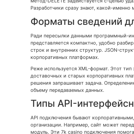
метод-DELETE задействуется с-целью уда
Разработчики сразу знают, какой-именно 
Форматы сведений д
Ради пересылки данными программный-ин
представляется компактно, удобно разбир
строк и внутренних структур. JSON-стру
корпоративных платформах.
Реже используется XML-формат. Этот тип 
доставочных и старых корпоративных плат
решения запрашивает задача. Определени
объему передаваемых данных.
Типы API-интерфейс
API подключения бывают корпоративными,
организации. Например, сайт может пере
модуль. Эти 7k casino подключения помог