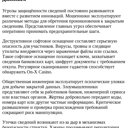
Угрозы защищённости сведений постоянно развиваются
вместе с развитием инноваций. Мошенники эксплуатируют
различные методы для обретения проникновения к закрытым
сведениям. Представление главных угроз обеспечивает
оперативно принимать предохранительные шаги.
Деструктивное софтовое оснащение составляет серьезную
опасность для участников. Вирусы, трояны и следящие
утилиты внедряются через зараженные файлы или ссылки.
Такое софтовое оснащение похищает ключи, захватывает
сведения банковских карт, шифрует документы с требованием
откупа. Регулярное сканирование гаджетов способствует
обнаружить On-X Casino.
Общественная инженерия эксплуатирует психические уловки
для добычи закрытой данных. Злоумышленники
представляют себя за работников банков, инженерной сервиса
или властных органов. Жертвы добровольно передают коды,
номера карт или другие частные информацию. Критическое
размышление и проверка происхождения требований
сокращают риск манипуляции.
Утечки сведений возникают из-за дыр в механизмах
безопасности структур. Хакеры проламывают репозитории