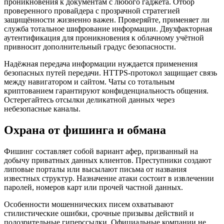
проникновения к документам с любого гаджета. Отбор
проверенного провайдера с прозрачной стратегией
защищённости жизненно важен. Проверяйте, применяет ли
служба тотальное шифрование информации. Двухфакторная
аутентификация для проникновения к облачному учётной
привносит дополнительный градус безопасности.
Надёжная передача информации нуждается применения
безопасных путей передачи. HTTPS-протокол защищает связь
между навигатором и сайтом. Чаты со тотальным
криптованием гарантируют конфиденциальность общения.
Остерегайтесь отсылки деликатной данных через
небезопасные каналы.
Охрана от фишинга и обмана
Фишинг составляет собой вариант афер, призванный на
добычу приватных данных клиентов. Преступники создают
липовые порталы или высылают письма от названия
известных структур. Назначение атаки состоит в извлечении
паролей, номеров карт или прочей частной данных.
Особенности мошеннических писем охватывают
стилистические ошибки, срочные призывы действий и
подозрительные гиперссылки. Официальные компании не