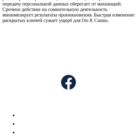
передачу персональной данных оберегает от махинаций.
Срочное действие на сомнительную деятельность
минимизирует результаты проникновения. Быстрая изменение
раскрытых ключей сужает ущерб для On-X Casino.
Dr. Michael Sumko is a distinguished board-certified orthopedic
surgeon specializing in outpatient minimally invasive, “muscle-
sparing” techniques for knee and hip replacements.
Quick Links
Home
Procedures
Meet Dr. Sumko