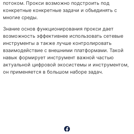
потоком. Прокси возможно подстроить под
конкретные конкретные задачи и объединять с
многие среды.
Знание основ функционирования прокси дает
возможность эффективнее использовать сетевые
инструменты а также лучше контролировать
взаимодействие с внешними платформами. Такой
навык формирует инструмент важной частью
актуальной цифровой экосистемы и инструментом,
он применяется в большом наборе задач.
Dr. Michael Sumko is a distinguished board-certified orthopedic
surgeon specializing in outpatient minimally invasive, “muscle-
sparing” techniques for knee and hip replacements.