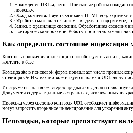
Нахождение URL-адресов. Поисковые роботы находят гипе
проверку.
Обход контента. Пауки скачивают HTML-код, картинки и 
Обработка материала. Системы выделяют содержимое, ша
Запись в хранилище сведений. Обработанная сведения вн
Повторное сканирование. Роботы постоянно заходят на с
Как определить состояние индексации 
Контроль положения индексации способствует выяснить, каки
контента в базе.
Команда site в поисковой форме показывает число проиндексир
страницы Он Икс казино задействуется полный URL-адрес пос
Инструменты для вебмастеров предлагают детализированную д
Документы содержат данные о страницах, исключенных из хр
Проверка через средство контроля URL отображает информаци
могут запросить вторичное индексирование для ускорения акт
Неполадки, которые препятствуют вкл