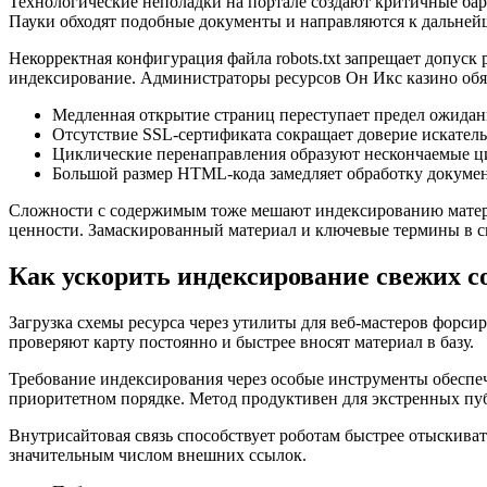
Технологические неполадки на портале создают критичные барь
Пауки обходят подобные документы и направляются к дальней
Некорректная конфигурация файла robots.txt запрещает допус
индексирование. Администраторы ресурсов Он Икс казино обяз
Медленная открытие страниц переступает предел ожидан
Отсутствие SSL-сертификата сокращает доверие искатель
Циклические перенаправления образуют нескончаемые ц
Большой размер HTML-кода замедляет обработку докуме
Сложности с содержимым тоже мешают индексированию матер
ценности. Замаскированный материал и ключевые термины в с
Как ускорить индексирование свежих с
Загрузка схемы ресурса через утилиты для веб-мастеров форс
проверяют карту постоянно и быстрее вносят материал в базу.
Требование индексирования через особые инструменты обеспе
приоритетном порядке. Метод продуктивен для экстренных пу
Внутрисайтовая связь способствует роботам быстрее отыскива
значительным числом внешних ссылок.