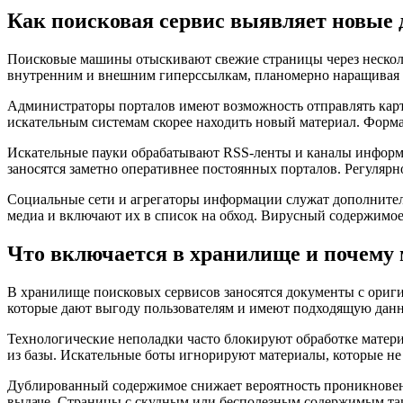
Как поисковая сервис выявляет новые
Поисковые машины отыскивают свежие страницы через несколь
внутренним и внешним гиперссылкам, планомерно наращивая охв
Администраторы порталов имеют возможность отправлять карты
искательным системам скорее находить новый материал. Форм
Искательные пауки обрабатывают RSS-ленты и каналы информ
заносятся заметно оперативнее постоянных порталов. Регулярн
Социальные сети и агрегаторы информации служат дополните
медиа и включают их в список на обход. Вирусный содержимое 
Что включается в хранилище и почему 
В хранилище поисковых сервисов заносятся документы с ори
которые дают выгоду пользователям и имеют подходящую дан
Технологические неполадки часто блокируют обработке материа
из базы. Искательные боты игнорируют материалы, которые не
Дублированный содержимое снижает вероятность проникновен
выдаче. Страницы с скудным или бесполезным содержимым та