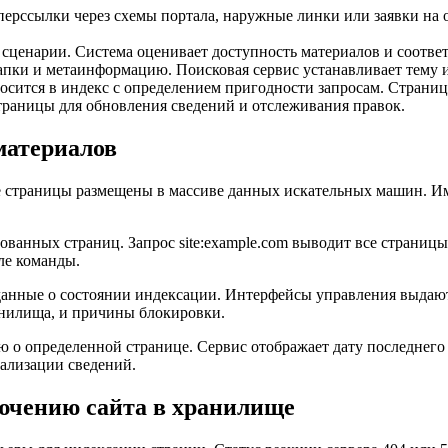
рссылки через схемы портала, наружные линки или заявки на о
сценарии. Система оценивает доступность материалов и соотве
пки и метаинформацию. Поисковая сервис устанавливает тему и
осится в индекс с определением пригодности запросам. Страниц
траницы для обновления сведений и отслеживания правок.
материалов
е страницы размещены в массиве данных искательных машин. И
ованных страниц. Запрос site:example.com выводит все страниц
ле команды.
анные о состоянии индексации. Интерфейсы управления выдают 
анилища, и причины блокировки.
ю о определенной странице. Сервис отображает дату последне
уализации сведений.
ючению сайта в хранилище