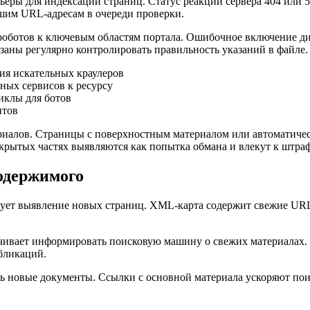
еры для индексации страниц. Статус реакции сервера 404 или 5
шим URL-адресам в очереди проверки.
к роботов к ключевым областям портала. Ошибочное включение д
аны регулярно контролировать правильность указаний в файле.
ия искательных краулеров
ных сервисов к ресурсу
иклы для ботов
нтов
иалов. Страницы с поверхностным материалом или автоматиче
крытых частях выявляются как попытка обмана и влекут к штра
одержимого
ирует выявление новых страниц. XML-карта содержит свежие UR
чивает информировать поисковую машину о свежих материалах.
бликаций.
ть новые документы. Ссылки с основной материала ускоряют по