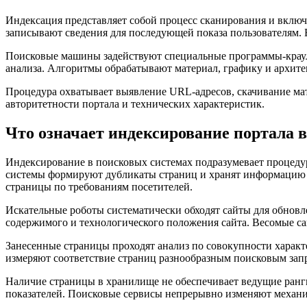
Индексация представляет собой процесс сканирования и вклю
записывают сведения для последующей показа пользователям.
Поисковые машины задействуют специальные программы-крауле
анализа. Алгоритмы обрабатывают материал, графику и архите
Процедура охватывает выявление URL-адресов, скачивание мат
авторитетности портала и технических характеристик.
Что означает индексирование портала 
Индексирование в поисковых системах подразумевает процедур
системы формируют дубликаты страниц и хранят информацию о
страницы по требованиям посетителей.
Искательные роботы систематически обходят сайты для обновл
содержимого и технологического положения сайта. Весомые са
Занесенные страницы проходят анализ по совокупности харак
измеряют соответствие страниц разнообразным поисковым зап
Наличие страницы в хранилище не обеспечивает ведущие ранги
показателей. Поисковые сервисы непрерывно изменяют механи