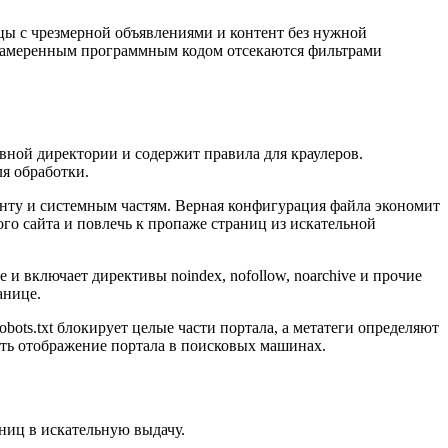
цы с чрезмерной объявлениями и контент без нужной
онамеренным программным кодом отсекаются фильтрами
овной директории и содержит правила для краулеров.
я обработки.
енту и системным частям. Верная конфигурация файла экономит
го сайта и повлечь к пропаже страниц из искательной
и включает директивы noindex, nofollow, noarchive и прочие
анице.
ots.txt блокирует целые части портала, а метатеги определяют
ить отображение портала в поисковых машинах.
ниц в искательную выдачу.