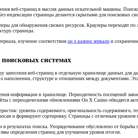
чения веб-страниц в массив данных искательной машины. Поиск
 Без индексации страницы делаются скрытыми для поисковых сис
ры для обнаружения свежих ресурсов. Краулеры переходят по 
ктуру страницы.
ериала, изучение соответствия
он х казино зеркало
и сохранение
в поисковых системах
у занесения веб-страниц в отдельную хранилище данных для да
 наполнении, структуре и отношениях между документами. Эта
ения информации в хранилище. Периодичность посещений зависи
йты с периодическими обновлениями On X Casino обходятся акт
теристик: уровень содержимого, оригинальность содержимого, 
росам и формируют сортировку. Страницы с отличным уровнем п
 в результатах поиска. Упорядочивание обусловлено от борьбы 
змы определения страниц для улучшения уровня итогов.