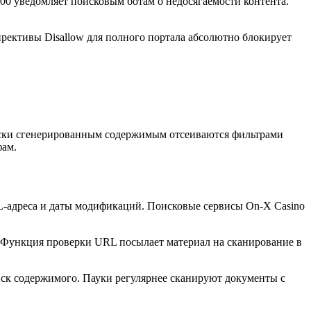
00 уведомляет поисковым ботам о недосягаемости контента.
ирективы Disallow для полного портала абсолютно блокирует
ски сгенерированным содержимым отсеиваются фильтрами
фам.
L-адреса и даты модификаций. Поисковые сервисы On-X Casino
 Функция проверки URL посылает материал на сканирование в
иск содержимого. Пауки регулярнее сканируют документы с