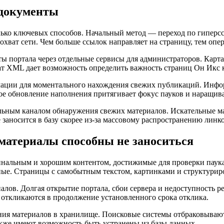
 документы
ко ключевых способов. Начальный метод — переход по гиперсс
ат сети. Чем больше ссылок направляет на страницу, тем опера
 портала через отдельные сервисы для администраторов. Карта
ат XML дает возможность определить важность страниц Он Икс 
ации для моментального нахождения свежих публикаций. Инфо
ое обновление наполнения притягивает фокус пауков и наращива
льным каналом обнаружения свежих материалов. Искательные 
заносится в базу скорее из-за массовому распространению линко
материалы способны не заноситься
гинальным и хорошим контентом, достижимые для проверки пау
ные. Страницы с самобытным текстом, картинками и структури
лов. Долгая открытие портала, сбои сервера и недоступность р
 откликаются в продолжение установленного срока отклика.
ия материалов в хранилище. Поисковые системы отбраковывают
кже имеют возможность быть устранены из базы данных.