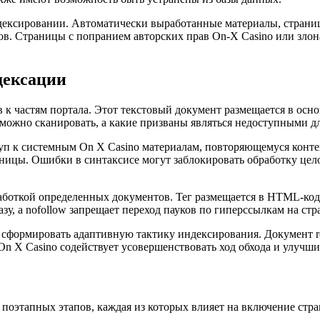
ндексировании. Автоматически выработанные материалы, страни
ов. Страницы с попранием авторских прав On-X Casino или зл
ндексации
в к частям портала. Этот текстовый документ размещается в осн
зможно сканировать, а какие призваны являться недоступными дл
ступ к системным On X Casino материалам, повторяющемуся конт
ницы. Ошибки в синтаксисе могут заблокировать обработку цело
аботкой определенных документов. Тег размещается в HTML-коде 
зу, а nofollow запрещает переход пауков по гиперссылкам на стр
 сформировать адаптивную тактику индексирования. Документ rob
n X Casino содействует усовершенствовать ход обхода и улучш
поэтапных этапов, каждая из которых влияет на включение стра