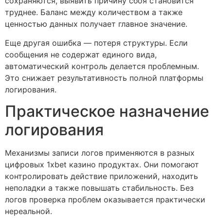
сохраняются, выявить причину сбоя становится
труднее. Баланс между количеством а также
ценностью данных получает главное значение.
Еще другая ошибка — потеря структуры. Если
сообщения не содержат единого вида,
автоматический контроль делается проблемным.
Это снижает результативность полной платформы
логирования.
Практическое назначение
логирования
Механизмы записи логов применяются в разных
цифровых 1xbet казино продуктах. Они помогают
контролировать действие приложений, находить
неполадки а также повышать стабильность. Без
логов проверка проблем оказывается практически
нереальной.