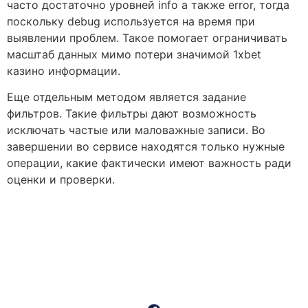
часто достаточно уровней info а также error, тогда
поскольку debug используется на время при
выявлении проблем. Такое помогает ограничивать
масштаб данных мимо потери значимой 1xbet
казино информации.
Еще отдельным методом является задание
фильтров. Такие фильтры дают возможность
исключать частые или маловажные записи. Во
завершении во сервисе находятся только нужные
операции, какие фактически имеют важность ради
оценки и проверки.
Dr. Michael Sumko is a distinguished board-certified orthopedic
surgeon specializing in outpatient minimally invasive, “muscle-
sparing” techniques for knee and hip replacements.