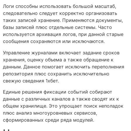
Логи способны использовать большой масштаб,
следовательно следует корректно организовать
таких записей хранение. Применяются документы,
базы записей плюс отдельные системы. Часто
используется архивация логов, при данной старые
сообщения сохраняются или исключаются.
Управление журналами включает задание сроков
хранения, оценку объема а также обращение к
данным. Данное помогает исключить переполнения
репозитория плюс сохранить исключительно
свежую сведения 1хбет.
Единые решения фиксации событий собирают
данные с различных каналов а также сводят их к
общем хранилище. Это упрощает поиск неполадок
плюс анализ многоуровневых сервисов,
сформированных среди ряда модулей.