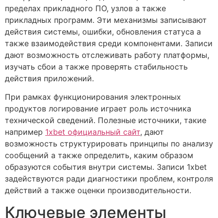
пределах прикладного ПО, узлов а также
прикладных программ. Эти механизмы записывают
действия системы, ошибки, обновления статуса а
также взаимодействия среди компонентами. Записи
дают возможность отслеживать работу платформы,
изучать сбои а также проверять стабильность
действия приложений.
При рамках функционирования электронных
продуктов логирование играет роль источника
технической сведений. Полезные источники, такие
например
1xbet официальный сайт
, дают
возможность структурировать принципы по анализу
сообщений а также определить, каким образом
образуются события внутри системы. Записи 1xbet
задействуются ради диагностики проблем, контроля
действий а также оценки производительности.
Ключевые элементы