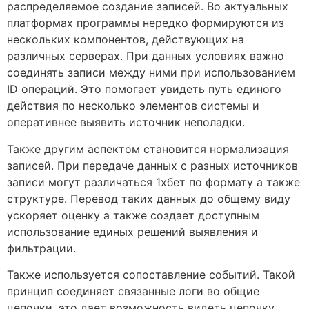
распределяемое создание записей. Во актуальных
платформах программы нередко формируются из
нескольких компонентов, действующих на
различных серверах. При данных условиях важно
соединять записи между ними при использованием
ID операций. Это помогает увидеть путь единого
действия по несколько элементов системы и
оперативнее выявить источник неполадки.
Также другим аспектом становится нормализация
записей. При передаче данных с разных источников
записи могут различаться 1хбет по формату а также
структуре. Перевод таких данных до общему виду
ускоряет оценку а также создает доступным
использование единых решений выявления и
фильтрации.
Также используется сопоставление событий. Такой
принцип соединяет связанные логи во общие
цепочки, это дает возможность видеть цепочку